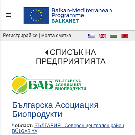
menu
Регистрирай се
|
моята сметка
СПИСЪК НА
ПРЕДПРИЯТИЯТА
Българска Асоциация
Биопродукти
област:
БЪЛГАРИЯ - Северен централен район
BŬLGARIYA