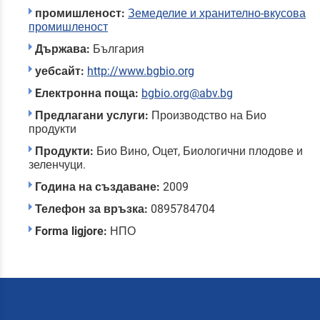
промишленост:
Земеделие и хранително-вкусова
промишленост
Държава:
България
уебсайт:
http://www.bgbio.org
Eлектронна поща:
bgbio.org@abv.bg
Предлагани услуги:
Производство на Био
продукти
Продукти:
Био Вино, Оцет, Биологични плодове и
зеленчуци.
Година на създаване:
2009
Телефон за връзка:
0895784704
Forma ligjore:
НПО