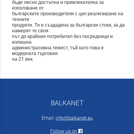
бъде лесно достъпна и привлекателна за
използване от
българските производители с цел реализиране на
техните
продукти. Тя е създадена за български стоки, за да
намерят те своя
път до крайния потребител без посредници и
излишна
административна тежест, тъй като това е
модерната търговия
на 21 век.
BALKANET
Email:
info@balkanet.eu
Follow us on