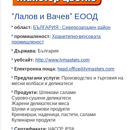
"Лалов и Вачев" ЕООД
област:
БЪЛГАРИЯ - Северозападен район
промишленост:
Хранително-вкусовата
промишленост
Държава:
България
уебсайт:
http://www.lvmasters.com
Eлектронна поща:
head.office@lvmasters.com
Предлагани услуги:
Производство и търговия на
месни колбаси и деликатеси
Продукти:
Шпекови салами
Сурово-сушени деликатеси
Жарени деликатесни меса
Шунки и шункови продукти
Кренвирши, наденици, пастети, салами
Кулинарни продукти
Сертификати:
HACCP; IFS6