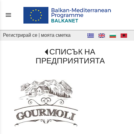
menu
Регистрирай се
|
моята сметка
СПИСЪК НА
ПРЕДПРИЯТИЯТА