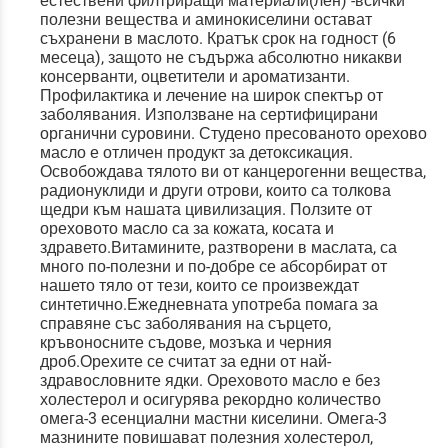
естествени филтриращи материали(лен) -всички
полезни вещества и аминокиселини остават
съхранени в маслото. Кратък срок на годност (6
месеца), защото не съдържа абсолютно никакви
консерванти, оцветители и ароматизанти.
Профилактика и лечение на широк спектър от
заболявания. Използване на сертифицирани
органични суровини. Студено пресованото орехово
масло е отличен продукт за детоксикация.
Освобождава тялото ви от канцерогенни вещества,
радионуклиди и други отрови, които са толкова
щедри към нашата цивилизация. Ползите от
ореховото масло са за кожата, косата и
здравето.Витамините, разтворени в маслата, са
много по-полезни и по-добре се абсорбират от
нашето тяло от тези, които се произвеждат
синтетично.Ежедневната употреба помага за
справяне със заболявания на сърцето,
кръвоносните съдове, мозъка и черния
дроб.Орехите се считат за едни от най-
здравословните ядки. Ореховото масло е без
холестерол и осигурява рекордно количество
омега-3 есенциални мастни киселини. Омега-3
мазнините повишават полезния холестерол,