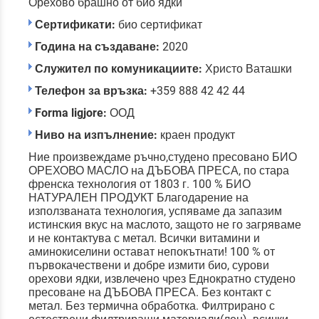
Орехово брашно от био ядки
Сертификати:
био сертификат
Година на създаване:
2020
Служител по комуникациите:
Христо Ваташки
Телефон за връзка:
+359 888 42 42 44
Forma ligjore:
ООД
Ниво на изпълнение:
краен продукт
Ние произвеждаме ръчно,студено пресовано БИО
ОРЕХОВО МАСЛО на ДЪБОВА ПРЕСА, по стара
френска технология от 1803 г. 100 % БИО
НАТУРАЛЕН ПРОДУКТ Благодарение на
използваната технология, успяваме да запазим
истинския вкус на маслото, защото не го загряваме
и не контактува с метал. Всички витамини и
аминокиселини остават непокътнати! 100 % от
първокачествени и добре измити био, сурови
орехови ядки, извлечено чрез Еднократно студено
пресоване на ДЪБОВА ПРЕСА. Без контакт с
метал. Без термична обработка. Филтрирано с