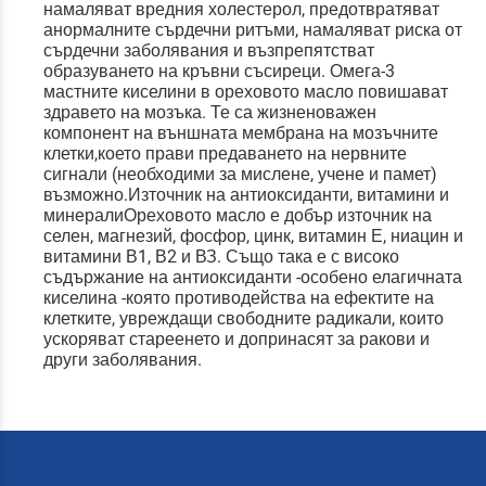
намаляват вредния холестерол, предотвратяват
анормалните сърдечни ритъми, намаляват риска от
сърдечни заболявания и възпрепятстват
образуването на кръвни съсиреци. Омега-3
мастните киселини в ореховото масло повишават
здравето на мозъка. Те са жизненоважен
компонент на външната мембрана на мозъчните
клетки,което прави предаването на нервните
сигнали (необходими за мислене, учене и памет)
възможно.Източник на антиоксиданти, витамини и
минералиОреховото масло е добър източник на
селен, магнезий, фосфор, цинк, витамин Е, ниацин и
витамини В1, В2 и ВЗ. Също така е с високо
съдържание на антиоксиданти -особено елагичната
киселина -която противодейства на ефектите на
клетките, увреждащи свободните радикали, които
ускоряват стареенето и допринасят за ракови и
други заболявания.