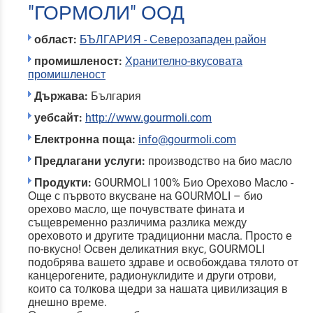
"ГОРМОЛИ" ООД
област:
БЪЛГАРИЯ - Северозападен район
промишленост:
Хранително-вкусовата
промишленост
Държава:
България
уебсайт:
http://www.gourmoli.com
Eлектронна поща:
info@gourmoli.com
Предлагани услуги:
производство на био масло
Продукти:
GOURMOLI 100% Био Орехово Масло -
Още с първото вкусване на GOURMOLI – био
орехово масло, ще почувствате фината и
същевременно различима разлика между
ореховото и другите традиционни масла. Просто е
по-вкусно! Освен деликатния вкус, GOURMOLI
подобрява вашето здраве и освобождава тялото от
канцерогените, радионуклидите и други отрови,
които са толкова щедри за нашата цивилизация в
днешно време.