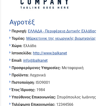
Αγροτέξ
Περιοχή:
ΕΛΛΑΔΑ - Περιφέρεια Δυτικής Ελλάδας
Τομέας:
Μάρκετινγκ της γεωργικής βιομηχανίας
Χώρα:
Ελλάδα
Ιστοσελίδα:
http://www.balkanet
Email:
info@balkanet
Προσφερόμενες Υπηρεσίες:
Μεταφορική
Προϊόντα:
Λαχανικά
Πιστοποίηση:
ISO9001
Έτος Ίδρυσης:
1984
Υπεύθυνος Επικοινωνίας:
Σπυρόπουλος Ιωάννης
Τηλέφωνο Επικοινωνίας:
12344566