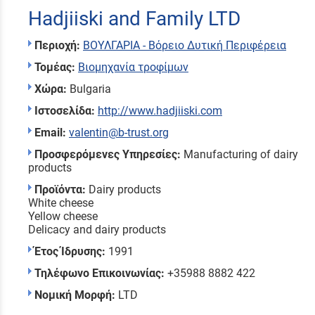
Hadjiiski and Family LTD
Περιοχή:
ΒΟΥΛΓΑΡΙΑ - Βόρειο Δυτική Περιφέρεια
Τομέας:
Βιομηχανία τροφίμων
Χώρα:
Bulgaria
Ιστοσελίδα:
http://www.hadjiiski.com
Email:
valentin@b-trust.org
Προσφερόμενες Υπηρεσίες:
Manufacturing of dairy
products
Προϊόντα:
Dairy products
White cheese
Yellow cheese
Delicacy and dairy products
Έτος Ίδρυσης:
1991
Τηλέφωνο Επικοινωνίας:
+35988 8882 422
Νομική Μορφή:
LTD