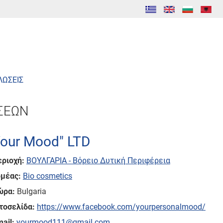
ΛΩΣΕΙΣ
ΣΕΩΝ
Your Mood" LTD
εριοχή:
ΒΟΥΛΓΑΡΙΑ - Βόρειο Δυτική Περιφέρεια
ομέας:
Bio cosmetics
ώρα:
Bulgaria
τοσελίδα:
https://www.facebook.com/yourpersonalmood/
ail:
yourmood111@gmail.com