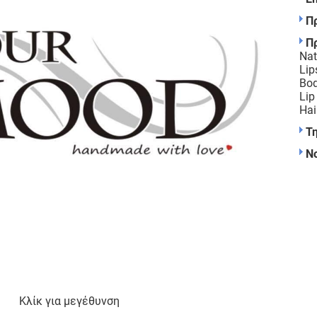
Π
Π
Nat
Lip
Bod
Lip
Hai
Τ
Ν
Κλίκ για μεγέθυνση