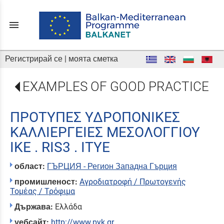
menu
Регистрирай се
|
моята сметка
EXAMPLES OF GOOD PRACTICE
ΠΡΟΤΥΠΕΣ ΥΔΡΟΠΟΝΙΚΕΣ
ΚΑΛΛΙΕΡΓΕΙΕΣ ΜΕΣΟΛΟΓΓΙΟΥ
ΙΚΕ . RIS3 . ΙΤΥΕ
област:
ГЪРЦИЯ - Регион Западна Гърция
промишленост:
Αγροδιατροφή / Πρωτογενής
Τομέας / Τρόφιμα
Държава:
Ελλάδα
уебсайт:
http://www.pyk.gr