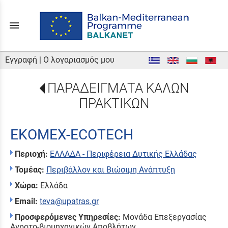
menu
Εγγραφή
|
Ο λογαριασμός μου
ΠΑΡΑΔΕΙΓΜΑΤΑ ΚΑΛΩΝ
ΠΡΑΚΤΙΚΩΝ
EKOMEX-ECOTECH
Περιοχή:
ΕΛΛΑΔΑ - Περιφέρεια Δυτικής Ελλάδας
Τομέας:
Περιβάλλον και Βιώσιμη Ανάπτυξη
Χώρα:
Ελλάδα
Email:
teva@upatras.gr
Προσφερόμενες Υπηρεσίες:
Μονάδα Επεξεργασίας
Αγροτο-βιομηχανικών Αποβλήτων