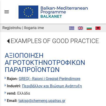
menu
Regjistrohu
|
llogaria ime
EXAMPLES OF GOOD PRACTICE
ΑΞΙΟΠΟΙΗΣΗ
ΑΓΡΟΤΟΚΤΗΝΟΤΡΟΦΙΚΩΝ
ΠΑΡΑΠΡΟΪΟΝΤΩΝ
Rajon:
GREQI - Rajoni i Greqisë Perëndimore
Industri:
Περιβάλλον και Βιώσιμη Ανάπτυξη
vend:
Ελλάδα
Email:
takisp@chemeng.upatras.gr