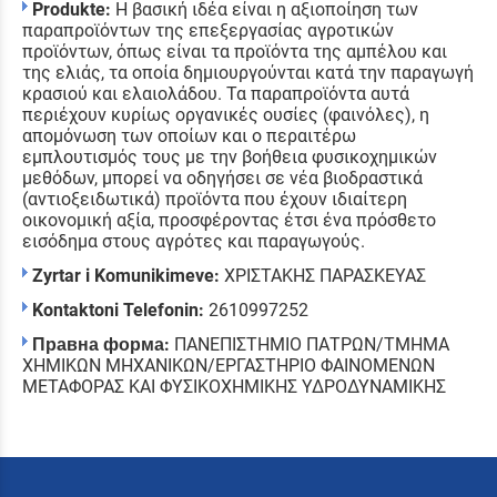
Produkte:
Η βασική ιδέα είναι η αξιοποίηση των
παραπροϊόντων της επεξεργασίας αγροτικών
προϊόντων, όπως είναι τα προϊόντα της αμπέλου και
της ελιάς, τα οποία δημιουργούνται κατά την παραγωγή
κρασιού και ελαιολάδου. Τα παραπροϊόντα αυτά
περιέχουν κυρίως οργανικές ουσίες (φαινόλες), η
απομόνωση των οποίων και ο περαιτέρω
εμπλουτισμός τους με την βοήθεια φυσικοχημικών
μεθόδων, μπορεί να οδηγήσει σε νέα βιοδραστικά
(αντιοξειδωτικά) προϊόντα που έχουν ιδιαίτερη
οικονομική αξία, προσφέροντας έτσι ένα πρόσθετο
εισόδημα στους αγρότες και παραγωγούς.
Zyrtar i Komunikimeve:
ΧΡΙΣΤΑΚΗΣ ΠΑΡΑΣΚΕΥΑΣ
Kontaktoni Telefonin:
2610997252
Правна форма:
ΠΑΝΕΠΙΣΤΗΜΙΟ ΠΑΤΡΩΝ/ΤΜΗΜΑ
ΧΗΜΙΚΩΝ ΜΗΧΑΝΙΚΩΝ/ΕΡΓΑΣΤΗΡΙΟ ΦΑΙΝΟΜΕΝΩΝ
ΜΕΤΑΦΟΡΑΣ ΚΑΙ ΦΥΣΙΚΟΧΗΜΙΚΗΣ ΥΔΡΟΔΥΝΑΜΙΚΗΣ