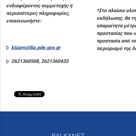
ενδιαφέροντος συμμετοχής ή
*Στο πλαίσιο υλο
περισσότερες πληροφορίες,
εκδήλωσης, θα τ
επικοινωνήστε:
απαραίτητα μέτρα
προστασίας που ι
προστασία από το
þ
ktzam
@
ilia
.
pde
.
gov
.
gr
περιορισμό της δ
þ
2621360508, 2621360433