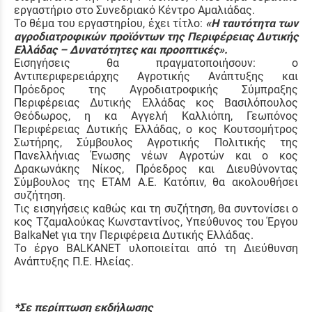
εργαστήριο στο Συνεδριακό Κέντρο Αμαλιάδας.
Το θέμα του εργαστηρίου, έχει τίτλο:
«
H
ταυτότητα των
αγροδιατροφικών προϊόντων της Περιφέρειας Δυτικής
Ελλάδας – Δυνατότητες και προοπτικές».
Εισηγήσεις θα πραγματοποιήσουν: ο
Αντιπεριφερειάρχης Αγροτικής Ανάπτυξης και
Πρόεδρος της Αγροδιατροφικής Σύμπραξης
Περιφέρειας Δυτικής Ελλάδας κος Βασιλόπουλος
Θεόδωρος, η κα Αγγελή Καλλιόπη, Γεωπόνος
Περιφέρειας Δυτικής Ελλάδας, ο κος Κουτσομήτρος
Σωτήρης, Σύμβουλος Αγροτικής Πολιτικής της
Πανελλήνιας Ένωσης νέων Αγροτών και ο κος
Δρακωνάκης Νίκος, Πρόεδρος και Διευθύνοντας
Σύμβουλος της ΕΤΑΜ Α.Ε. Κατόπιν, θα ακολουθήσει
συζήτηση.
Τις εισηγήσεις καθώς και τη συζήτηση, θα συντονίσει ο
κος Τζαμαλούκας Κωνσταντίνος, Υπεύθυνος του Έργου
BalkaNet για την Περιφέρεια Δυτικής Ελλάδας.
Το έργο BALKANET υλοποιείται από τη Διεύθυνση
Ανάπτυξης Π.Ε. Ηλείας.
*Σε περίπτωση εκδήλωσης