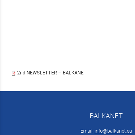
2nd NEWSLETTER – BALKANET
BALKANET
Email:
info@balkanet.eu