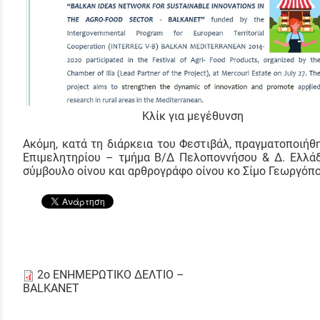
Κλίκ για μεγέθυνση
Ακόμη, κατά τη διάρκεια του Φεστιβάλ, πραγματοποιήθ
Επιμελητηρίου – τμήμα Β/Δ Πελοποννήσου & Δ. Ελλά
σύμβουλο οίνου και αρθρογράφο οίνου κο Σίμο Γεωργόπο
2ο ΕΝΗΜΕΡΩΤΙΚΟ ΔΕΛΤΙΟ –
BALKANET