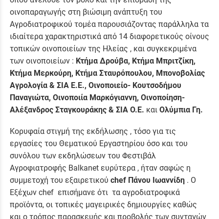
οινοπαραγωγής στη βιώσιμη ανάπτυξη του
Αγροδιατροφικού τομέα παρουσιάζοντας παράλληλα τα
ιδιαίτερα χαρακτηριστικά από 14 διαφορετικούς οίνους
τοπικών οινοποιείων της Ηλείας , και συγκεκριμένα
των οινοποιείων :
Κτήμα Δρούβα, Κτήμα Μπριτζίκη,
Κτήμα Μερκούρη, Κτήμα Σταυρόπουλου, Μπονοβολίας
Αγρολογία & ΣΙΑ Ε.Ε., Οινοποιείο- Κουτσοδήμου
Παναγιώτα, Οινοποιία Μαρκόγιαννη, Οινοποίηση-
Αλέξανδρος Σταγκουράκης & ΣΙΑ Ο.Ε.
και
Ολύμπια Γη.
Κορυφαία στιγμή της εκδήλωσης , τόσο για τις
εργασίες του Θεματικού Εργαστηρίου όσο και του
συνόλου των εκδηλώσεων του Φεστιβάλ
Αγροφιατροφής Balkanet ευρύτερα , ήταν σαφώς η
συμμετοχή του εξαιρετικού
chef Πάνου Ιωαννίδη
. Ο
Εξέχων chef επισήμανε ότι τα αγροδιατροφικά
προϊόντα, οι τοπικές μαγειρικές δημιουργίες καθώς
και ο τρόπος παρασκευής και προβολής των συνταγών