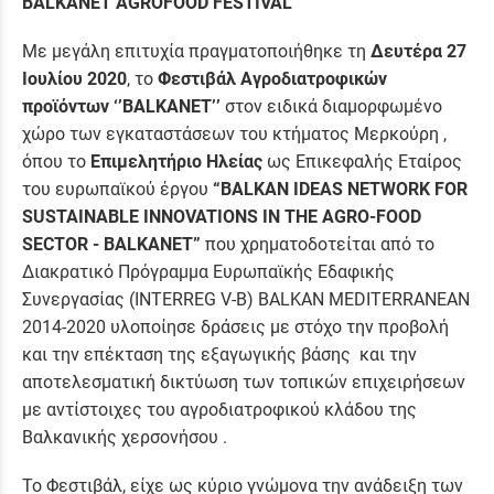
BALKANET AGROFOOD FESTIVAL
Με μεγάλη επιτυχία πραγματοποιήθηκε τη
Δευτέρα 27
Ιουλίου 2020
, το
Φεστιβάλ Αγροδιατροφικών
προϊόντων ‘’
BALKANET
’’
στον ειδικά διαμορφωμένο
χώρο των εγκαταστάσεων του κτήματος Μερκούρη ,
όπου το
Επιμελητήριο Ηλείας
ως Επικεφαλής Εταίρος
του ευρωπαϊκού έργου
“BALKAN IDEAS NETWORK FOR
SUSTAINABLE INNOVATIONS IN THE AGRO-FOOD
SECTOR - BALKANET”
που χρηματοδοτείται από το
Διακρατικό Πρόγραμμα Ευρωπαϊκής Εδαφικής
Συνεργασίας (INTERREG V-B) BALKAN MEDITERRANEAN
2014-2020 υλοποίησε δράσεις με στόχο την προβολή
και την επέκταση της εξαγωγικής βάσης και την
αποτελεσματική δικτύωση των τοπικών επιχειρήσεων
με αντίστοιχες του αγροδιατροφικού κλάδου της
Βαλκανικής χερσονήσου .
Το Φεστιβάλ, είχε ως κύριο γνώμονα την ανάδειξη των