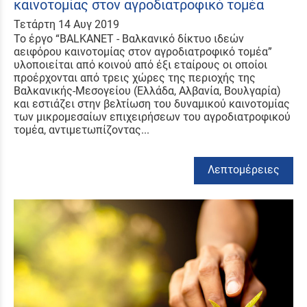
καινοτομίας στον αγροδιατροφικό τομέα
Τετάρτη 14 Αυγ 2019
Το έργο “BALKANET - Βαλκανικό δίκτυο ιδεών
αειφόρου καινοτοµίας στον αγροδιατροφικό τοµέα”
υλοποιείται από κοινού από έξι εταίρους οι οποίοι
προέρχονται από τρεις χώρες της περιοχής της
Βαλκανικής-Μεσογείου (Ελλάδα, Αλβανία, Βουλγαρία)
και εστιάζει στην βελτίωση του δυναµικού καινοτοµίας
των µικροµεσαίων επιχειρήσεων του αγροδιατροφικού
τοµέα, αντιµετωπίζοντας...
Λεπτομέρειες